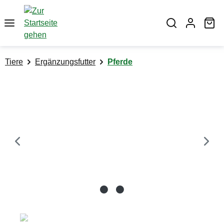
alt springen
Wa
Tiere
Ergänzungsfutter
Pferde
Bildergalerie überspringen