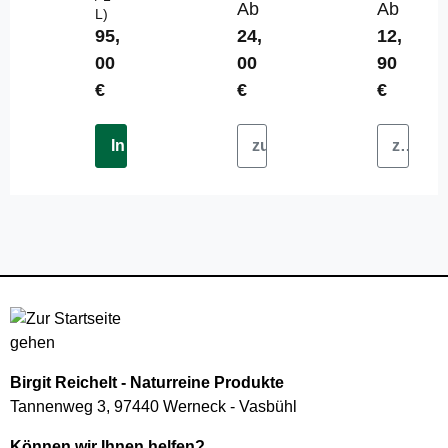
nde
Regulärer Preis:
Reguläre
Ab
Ab
L)
Regulärer Preis:
95,
24,
12,
00
00
90
€
€
€
In den Warenkorb
zum Produkt
zum Produkt
Birgit Reichelt - Naturreine Produkte
Tannenweg 3, 97440 Werneck - Vasbühl
Können wir Ihnen helfen?