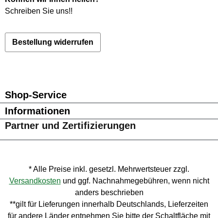
Schreiben Sie uns!
!
Bestellung widerrufen
Besuche uns auf Facebook – öffnet in neuem Tab (externer Li
Schau auf Instagram vorbei – öffnet in neuem Tab (externe
Lass dich auf Pinterest inspirieren – öffnet in neuem T
Folge uns auf X – öffnet in neuem Tab (externer L
Shop-Service
Informationen
Partner und Zertifizierungen
* Alle Preise inkl. gesetzl. Mehrwertsteuer zzgl.
Versandkosten
und ggf. Nachnahmegebühren, wenn nicht
anders beschrieben
**gilt für Lieferungen innerhalb Deutschlands, Lieferzeiten
für andere Länder entnehmen Sie bitte der Schaltfläche mit