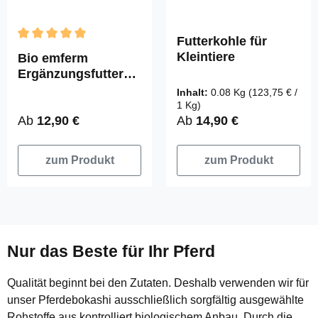
Futterkohle für
Durchschnittliche Bewertung von 5 von 5 Sternen
Kleintiere
Bio emferm
Ergänzungsfuttermi
ttel
Inhalt:
0.08 Kg
(123,75 € /
1 Kg)
Regulärer Preis:
Regulärer Preis:
Ab
12,90 €
Ab
14,90 €
zum Produkt
zum Produkt
Nur das Beste für Ihr Pferd
Qualität beginnt bei den Zutaten. Deshalb verwenden wir für
unser Pferdebokashi ausschließlich sorgfältig ausgewählte
Rohstoffe aus kontrolliert biologischem Anbau. Durch die