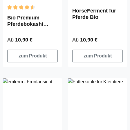
HorseFerment für
Durchschnittliche Bewertung von 4.5 von 5 Sternen
Pferde Bio
Bio Premium
Pferdebokashi
classic
Regulärer Preis:
Regulärer Preis:
Ab
10,90 €
Ab
10,90 €
zum Produkt
zum Produkt