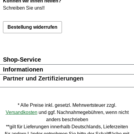
Können wir Ihnen helfen?
Schreiben Sie uns!
!
Bestellung widerrufen
Besuche uns auf Facebook – öffnet in neuem Tab (externer Li
Schau auf Instagram vorbei – öffnet in neuem Tab (externe
Lass dich auf Pinterest inspirieren – öffnet in neuem T
Folge uns auf X – öffnet in neuem Tab (externer L
Shop-Service
Informationen
Partner und Zertifizierungen
* Alle Preise inkl. gesetzl. Mehrwertsteuer zzgl.
Versandkosten
und ggf. Nachnahmegebühren, wenn nicht
anders beschrieben
**gilt für Lieferungen innerhalb Deutschlands, Lieferzeiten
für andere Länder entnehmen Sie bitte der Schaltfläche mit