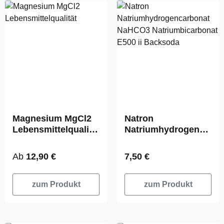
Magnesium MgCl2
Natron
Lebensmittelqualitä
Natriumhydrogenca
t
rbonat NaHCO3
Natriumbicarbonat
Regulärer Preis:
Regulärer Preis:
Ab
12,90 €
7,50 €
E500 ii Backsoda
zum Produkt
zum Produkt