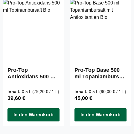
Pro-Top
Pro-Top Base 500
Antioxidans 500 ml
ml Topaniambursaft
Topinambursaft Bio
mit Antioxitantien
Bio
Inhalt:
0.5 L
(79,20 € / 1 L)
Inhalt:
0.5 L
(90,00 € / 1 L)
Regulärer Preis:
Regulärer Preis:
39,60 €
45,00 €
In den Warenkorb
In den Warenkorb