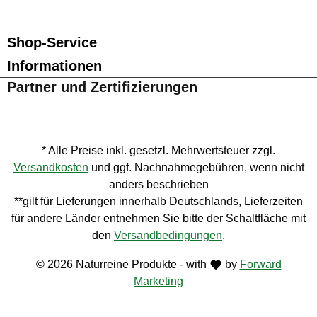
Besuche uns auf Facebook – öffnet in neuem Tab (externer Li
Schau auf Instagram vorbei – öffnet in neuem Tab (externe
Lass dich auf Pinterest inspirieren – öffnet in neuem T
Folge uns auf X – öffnet in neuem Tab (externer L
Shop-Service
Informationen
Partner und Zertifizierungen
* Alle Preise inkl. gesetzl. Mehrwertsteuer zzgl.
Versandkosten
und ggf. Nachnahmegebühren, wenn nicht
anders beschrieben
**gilt für Lieferungen innerhalb Deutschlands, Lieferzeiten
für andere Länder entnehmen Sie bitte der Schaltfläche mit
den
Versandbedingungen
.
© 2026 Naturreine Produkte - with
by
Forward
Marketing